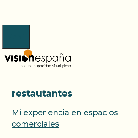
Saltar
al
contenido
Menú
restautantes
Mi experiencia en espacios
comerciales