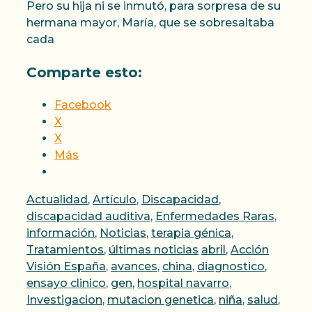
Pero su hija ni se inmutó, para sorpresa de su
hermana mayor, María, que se sobresaltaba
cada
Comparte esto:
Facebook
X
X
Más
Categorías
Actualidad
,
Artículo
,
Discapacidad
,
discapacidad auditiva
,
Enfermedades Raras
,
información
,
Noticias
,
terapia génica
,
Etiquetas
Tratamientos
,
últimas noticias
abril
,
Acción
Visión España
,
avances
,
china
,
diagnostico
,
ensayo clinico
,
gen
,
hospital navarro
,
Investigacion
,
mutacion genetica
,
niña
,
salud
,