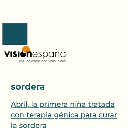
Saltar
al
contenido
Menú
sordera
Abril, la primera niña tratada
con terapia génica para curar
la sordera