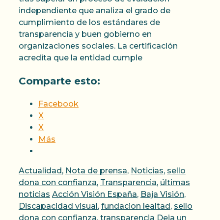
independiente que analiza el grado de
cumplimiento de los estándares de
transparencia y buen gobierno en
organizaciones sociales. La certificación
acredita que la entidad cumple
Comparte esto:
Facebook
X
X
Más
Categorías
Actualidad
,
Nota de prensa
,
Noticias
,
sello
dona con confianza
,
Transparencia
,
últimas
Etiquetas
noticias
Acción Visión España
,
Baja Visión
,
Discapacidad visual
,
fundacion lealtad
,
sello
dona con confianza
,
transparencia
Deja un