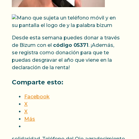
Desde esta semana puedes donar a través
de Bizum con el
código 05371
. ¡Además,
se registra como donación para que te
puedas desgravar el año que viene en la
declaración de la renta!
Comparte esto:
Facebook
X
X
Más
Categorías
Etiquetas
solidaridad
,
Teléfono del Ojo
agradecimiento
,