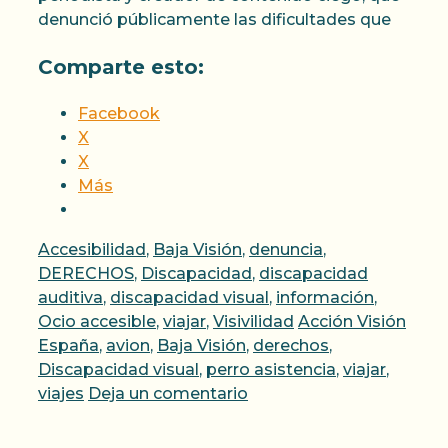
denunció públicamente las dificultades que
Comparte esto:
Facebook
X
X
Más
Categorías
Accesibilidad
,
Baja Visión
,
denuncia
,
DERECHOS
,
Discapacidad
,
discapacidad
auditiva
,
discapacidad visual
,
información
,
Etiquetas
Ocio accesible
,
viajar
,
Visivilidad
Acción Visión
España
,
avion
,
Baja Visión
,
derechos
,
Discapacidad visual
,
perro asistencia
,
viajar
,
viajes
Deja un comentario