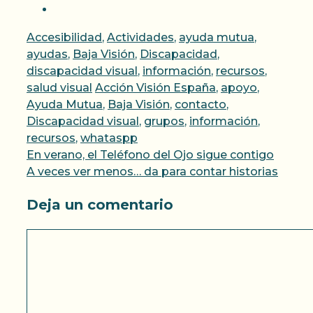
Categorías
Accesibilidad
,
Actividades
,
ayuda mutua
,
ayudas
,
Baja Visión
,
Discapacidad
,
discapacidad visual
,
información
,
recursos
,
Etiquetas
salud visual
Acción Visión España
,
apoyo
,
Ayuda Mutua
,
Baja Visión
,
contacto
,
Discapacidad visual
,
grupos
,
información
,
recursos
,
whataspp
En verano, el Teléfono del Ojo sigue contigo
A veces ver menos… da para contar historias
Deja un comentario
Comentario