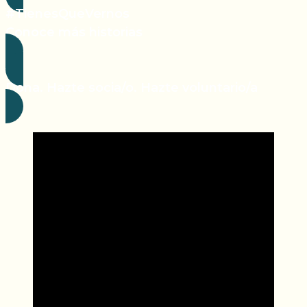
#TienesQueVernos
Conoce más historias
Dona. Hazte socia/o. Hazte voluntario/a