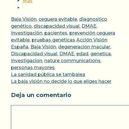
Más
Categorías
Baja Visión
,
ceguera evitable
,
diagnostico
genético
,
discapacidad visual
,
DMAE
,
Investigación
,
pacientes
,
prevención ceguera
Etiquetas
evitable
,
pruebas genéticas
Acción Visión
España
,
Baja Visión
,
degeneracion macular
,
Discapacidad visual
,
DMAE
,
edad
,
genetica
,
Investigacion
,
nature communications
,
personas mayores
La sanidad pública se tambalea
La baja visión no decide lo que eliges hacer
Deja un comentario
Comentario