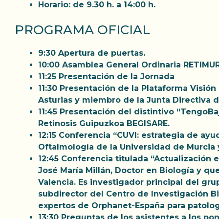
Horario:
de 9.30 h. a 14:00 h.
PROGRAMA OFICIAL
9:30
Apertura de puertas.
10:00
Asamblea General Ordinaria RETIMUR
11:25
Presentación de la Jornada
11:30
Presentación de la Plataforma Visión
Asturias y miembro de la Junta Directiva d
11:45
Presentación del distintivo “TengoBaj
Retinosis Guipuzkoa BEGISARE.
12:15
Conferencia “CUVI: estrategia de ayud
Oftalmología de la Universidad de Murcia y 
12:45
Conferencia titulada “Actualización e
José María Millán, Doctor en Biología y qu
Valencia. Es investigador principal del gr
subdirector del Centro de Investigación 
expertos de Orphanet-España para patología
13:30
Preguntas de los asistentes a los po