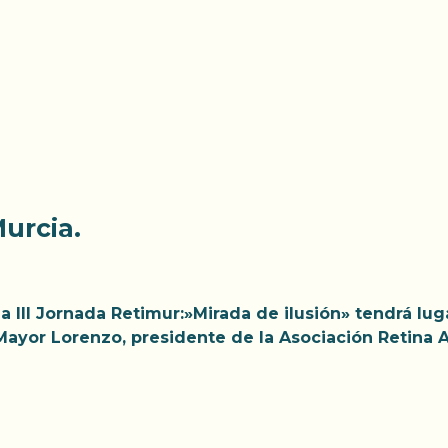
os
Teléfono del ojo
Colabora
Contac
urcia.
a III Jornada Retimur:»Mirada de ilusión» tendrá lug
Mayor Lorenzo, presidente de la Asociación Retina 