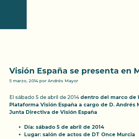
Saltar
al
Menú
contenido
Inicio
Nosotros
Baja visión
Recurs
Visión España se presenta en M
5 marzo, 2014
por
Andrés Mayor
El sábado 5 de abril de 2014
dentro del marco de l
Plataforma Visión España a cargo de D. Andrés 
Junta Directiva de Visión España
Día:
sábado 5 de abril de 2014
Lugar:
salón de actos de DT Once Murcia