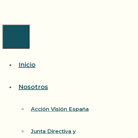
Saltar
al
contenido
Menú
Inicio
Nosotros
Acción Visión España
Junta Directiva y