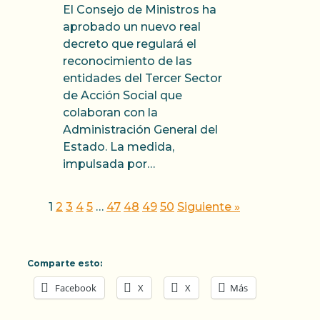
El Consejo de Ministros ha
aprobado un nuevo real
decreto que regulará el
reconocimiento de las
entidades del Tercer Sector
de Acción Social que
colaboran con la
Administración General del
Estado. La medida,
impulsada por…
1
2
3
4
5
…
47
48
49
50
Siguiente »
Comparte esto:
Facebook
X
X
Más