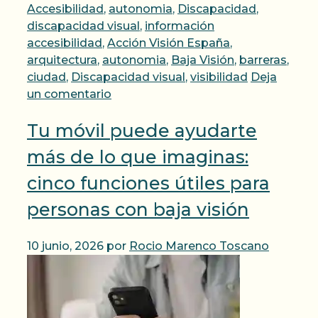
Categorías
Accesibilidad
,
autonomia
,
Discapacidad
,
Etiquetas
discapacidad visual
,
información
accesibilidad
,
Acción Visión España
,
arquitectura
,
autonomia
,
Baja Visión
,
barreras
,
ciudad
,
Discapacidad visual
,
visibilidad
Deja
un comentario
Tu móvil puede ayudarte
más de lo que imaginas:
cinco funciones útiles para
personas con baja visión
10 junio, 2026
por
Rocio Marenco Toscano