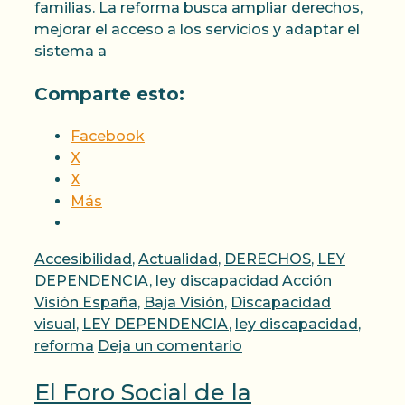
familias. La reforma busca ampliar derechos,
mejorar el acceso a los servicios y adaptar el
sistema a
Comparte esto:
Facebook
X
X
Más
Categorías
Accesibilidad
,
Actualidad
,
DERECHOS
,
LEY
Etiquetas
DEPENDENCIA
,
ley discapacidad
Acción
Visión España
,
Baja Visión
,
Discapacidad
visual
,
LEY DEPENDENCIA
,
ley discapacidad
,
reforma
Deja un comentario
El Foro Social de la