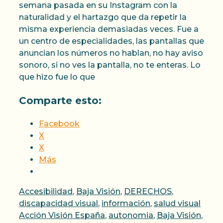
semana pasada en su Instagram con la
naturalidad y el hartazgo que da repetir la
misma experiencia demasiadas veces. Fue a
un centro de especialidades, las pantallas que
anuncian los números no hablan, no hay aviso
sonoro, si no ves la pantalla, no te enteras. Lo
que hizo fue lo que
Comparte esto:
Facebook
X
X
Más
Categorías
Accesibilidad
,
Baja Visión
,
DERECHOS
,
Etiqu
discapacidad visual
,
información
,
salud visual
Acción Visión España
,
autonomia
,
Baja Visión
,