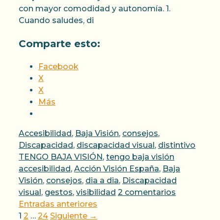
con mayor comodidad y autonomía. 1.
Cuando saludes, di
Comparte esto:
Facebook
X
X
Más
Categorías
Accesibilidad
,
Baja Visión
,
consejos
,
Discapacidad
,
discapacidad visual
,
distintivo
Etiquetas
TENGO BAJA VISIÓN
,
tengo baja visión
accesibilidad
,
Acción Visión España
,
Baja
Visión
,
consejos
,
dia a dia
,
Discapacidad
visual
,
gestos
,
visibilidad
2 comentarios
Entradas anteriores
Página
Página
Página
1
2
…
24
Siguiente
→