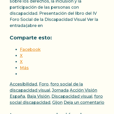
sobre los derechos, la inclusión y la
participación de las personas con
discapacidad. Presentación del libro del IV
Foro Social de la Discapacidad Visual Ver la
entrada(abre en
Comparte esto:
Facebook
X
X
Más
Categorías
Accesibilidad
,
Foro
,
foro social de la
Etiquetas
discapacidad visual
,
Jornada
Acción Visión
España
,
Baja Visión
,
Discapacidad visual
,
foro
social discapacidad
,
Gijon
Deja un comentario