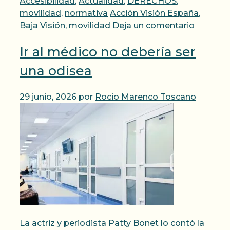
Categorías
Accesibilidad
,
Actualidad
,
DERECHOS
,
Etiquetas
movilidad
,
normativa
Acción Visión España
,
Baja Visión
,
movilidad
Deja un comentario
Ir al médico no debería ser
una odisea
29 junio, 2026
por
Rocio Marenco Toscano
La actriz y periodista Patty Bonet lo contó la