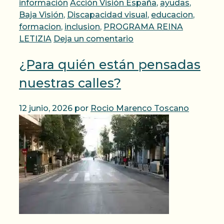
Etiquetas
información
Acción Visión España
,
ayudas
,
Baja Visión
,
Discapacidad visual
,
educacion
,
formacion
,
inclusion
,
PROGRAMA REINA
LETIZIA
Deja un comentario
¿Para quién están pensadas
nuestras calles?
12 junio, 2026
por
Rocio Marenco Toscano