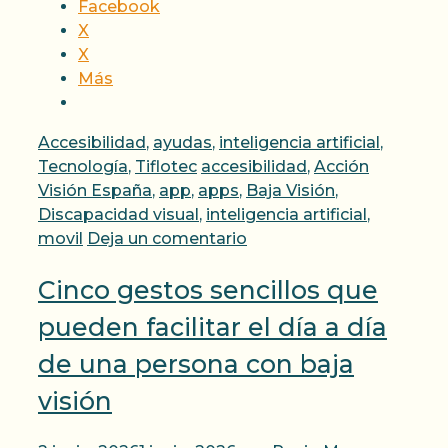
Facebook
X
X
Más
Categorías
Accesibilidad
,
ayudas
,
inteligencia artificial
,
Etiquetas
Tecnología
,
Tiflotec
accesibilidad
,
Acción
Visión España
,
app
,
apps
,
Baja Visión
,
Discapacidad visual
,
inteligencia artificial
,
movil
Deja un comentario
Cinco gestos sencillos que
pueden facilitar el día a día
de una persona con baja
visión