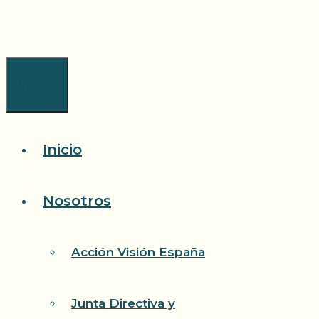
Saltar
al
contenido
Menú
Inicio
Nosotros
Acción Visión España
Junta Directiva y