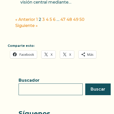
visión central mediante…
« Anterior
1
2
3
4
5
6
…
47
48
49
50
Siguiente »
Comparte esto:
Facebook
X
X
Más
Buscador
Buscar
Síguenos