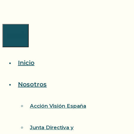
Saltar
al
contenido
Menú
Inicio
Nosotros
Acción Visión España
Junta Directiva y