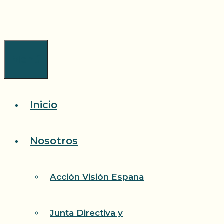
Saltar
al
contenido
Menú
Inicio
Nosotros
Acción Visión España
Junta Directiva y