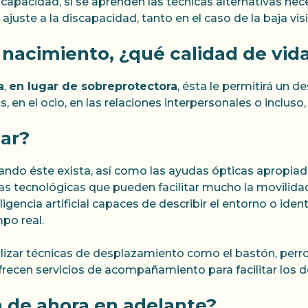
apacidad, si se aprenden las técnicas alternativas nece
juste a la discapacidad, tanto en el caso de la baja vis
e nacimiento, ¿qué calidad de vida
a
,
en lugar de sobreprotectora
, ésta le permitirá un d
 en el ocio, en las relaciones interpersonales o incluso,
ar?
ando éste exista, así como las ayudas ópticas apropiadas
 tecnológicas que pueden facilitar mucho la movilidad.
gencia artificial capaces de describir el entorno o ident
po real.
lizar técnicas de desplazamiento como el bastón, perro
frecen servicios de acompañamiento para facilitar lo
 de ahora en adelante?