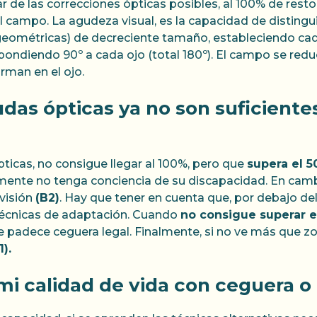
 de las correcciones ópticas posibles, al 100% de resto v
l campo. La agudeza visual, es la capacidad de distinguir
geométricas) de decreciente tamaño, estableciendo cada 
spondiendo 90º a cada ojo (total 180º). El campo se redu
rman en el ojo.
das ópticas ya no son suficientes
ticas, no consigue llegar al 100%, pero que
supera el 5
lemente no tenga conciencia de su discapacidad. En cam
 visión
(B2)
. Hay que tener en cuenta que, por debajo del 
 técnicas de adaptación. Cuando
no consigue superar e
e padece ceguera legal. Finalmente, si no ve más que zo
1).
i calidad de vida con ceguera o 