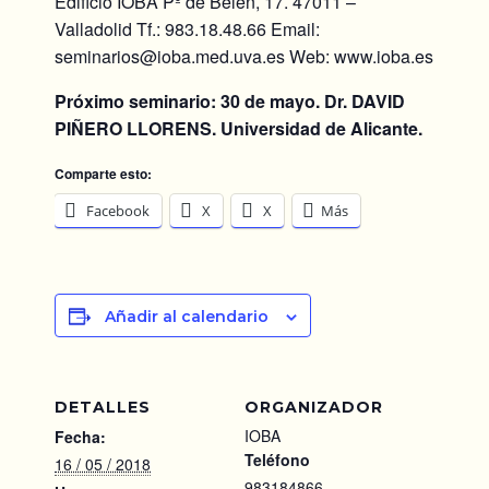
Edificio IOBA Pº de Belén, 17. 47011 –
Valladolid Tf.: 983.18.48.66 Email:
seminarios@ioba.med.uva.es Web: www.ioba.es
Próximo seminario: 30 de mayo. Dr. DAVID
PIÑERO LLORENS. Universidad de Alicante.
Comparte esto:
Facebook
X
X
Más
Añadir al calendario
DETALLES
ORGANIZADOR
IOBA
Fecha:
Teléfono
16 / 05 / 2018
983184866