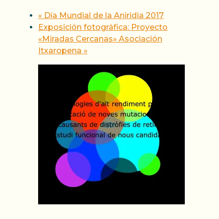
«
Día Mundial de la Aniridia 2017
Exposición fotográfica: Proyecto
«Miradas Cercanas» Asociación
Itxaropena
»