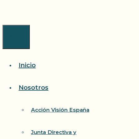
Saltar
al
contenido
Menú
Inicio
Nosotros
Acción Visión España
Junta Directiva y