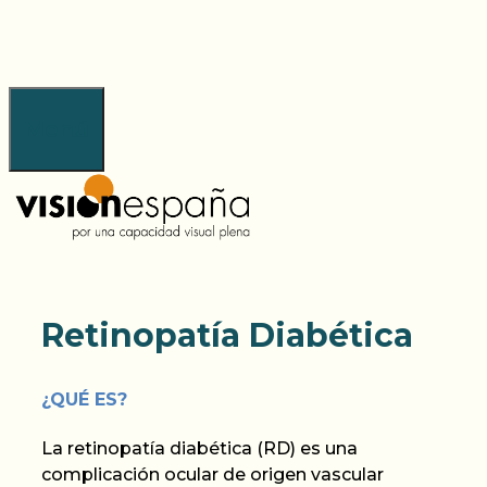
Saltar
al
contenido
Menú
Retinopatía Diabética
¿
QUÉ
ES?
La retinopatía diabética (RD) es una
complicación ocular de origen vascular