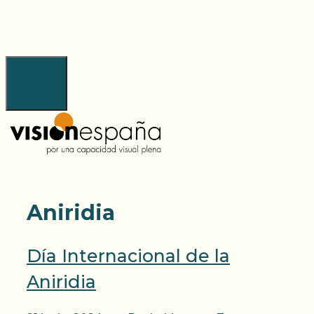
Saltar
al
contenido
Menú
Aniridia
Día Internacional de la
Aniridia