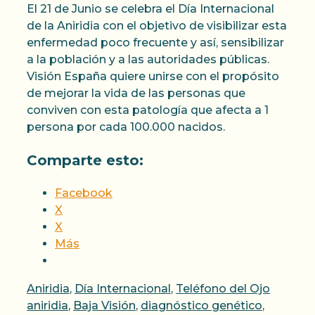
El 21 de Junio se celebra el Día Internacional
de la Aniridia con el objetivo de visibilizar esta
enfermedad poco frecuente y así, sensibilizar
a la población y a las autoridades públicas.
Visión España quiere unirse con el propósito
de mejorar la vida de las personas que
conviven con esta patología que afecta a 1
persona por cada 100.000 nacidos.
Comparte esto:
Facebook
X
X
Más
Categorías
Etiquet
Aniridia
,
Día Internacional
,
Teléfono del Ojo
aniridia
,
Baja Visión
,
diagnóstico genético
,