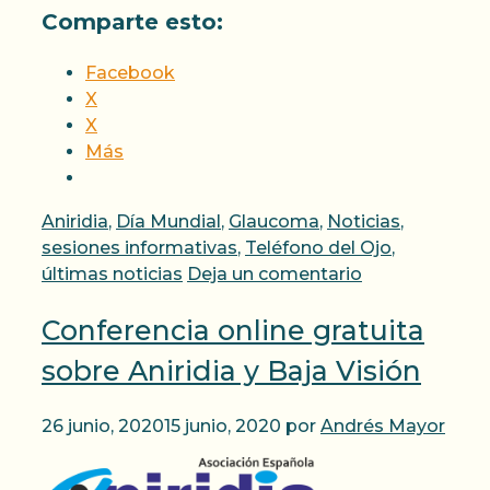
Comparte esto:
Facebook
X
X
Más
Categorías
Aniridia
,
Día Mundial
,
Glaucoma
,
Noticias
,
sesiones informativas
,
Teléfono del Ojo
,
últimas noticias
Deja un comentario
Conferencia online gratuita
sobre Aniridia y Baja Visión
26 junio, 2020
15 junio, 2020
por
Andrés Mayor