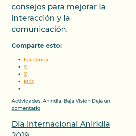
consejos para mejorar la
interacción y la
comunicación.
Comparte esto:
Facebook
X
X
Más
Categorías
Actividades
,
Aniridia
,
Baja Visión
Deja un
comentario
Día internacional Aniridia
2019