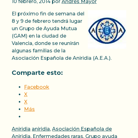
10 febrero, 2014
por
Andrés Mayor
El próximo fin de semana del
8 y 9 de febrero tendrá lugar
un Grupo de Ayuda Mutua
(GAM) en la ciudad de
Valencia, donde se reunirán
algunas familias de la
Asociación Española de Aniridia (A.E.A.).
Comparte esto:
Facebook
X
X
Más
Categorías
Etiquetas
Aniridia
aniridia
,
Asociación Española de
Aniridia
,
Enfermedades raras
,
Grupo ayuda