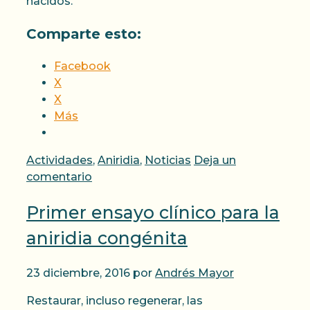
nacidos.
Comparte esto:
Facebook
X
X
Más
Categorías
Actividades
,
Aniridia
,
Noticias
Deja un
comentario
Primer ensayo clínico para la
aniridia congénita
23 diciembre, 2016
por
Andrés Mayor
Restaurar, incluso regenerar, las