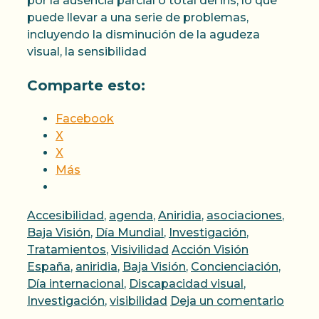
por la ausencia parcial o total del iris, lo que
puede llevar a una serie de problemas,
incluyendo la disminución de la agudeza
visual, la sensibilidad
Comparte esto:
Facebook
X
X
Más
Categorías
Accesibilidad
,
agenda
,
Aniridia
,
asociaciones
,
Baja Visión
,
Día Mundial
,
Investigación
,
Etiquetas
Tratamientos
,
Visivilidad
Acción Visión
España
,
aniridia
,
Baja Visión
,
Concienciación
,
Día internacional
,
Discapacidad visual
,
Investigación
,
visibilidad
Deja un comentario