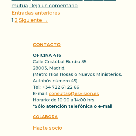
mutua
Deja un comentario
Entradas anteriores
Página
Página
1
2
Siguiente
→
CONTACTO
OFICINA 416
Calle Cristóbal Bordiu 35
28003, Madrid.
(Metro Rios Rosas o Nuevos Ministerios.
Autobús número 45)
Tel.: +34 722 61 22 66
E-mail:
consultas@esvision.es
Horario: de 10:00 a 14:00 hrs.
*Sólo atención telefónica o e-mail
COLABORA
Hazte socio