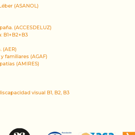
e Léber (ASANOL)
España. (ACCESDELUZ)
a: B1+B2+B3
. (AER)
y familiares (AGAF)
patías (AMIRES)
iscapacidad visual B1, B2, B3