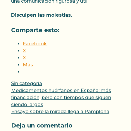
una comunicación rigurosa y útil.
Disculpen las molestias.
Comparte esto:
Facebook
X
X
Más
Categorías
Sin categoría
Medicamentos huérfanos en España: más
financiación, pero con tiempos que siguen
siendo largos
Ensayo sobre la mirada llega a Pamplona
Deja un comentario