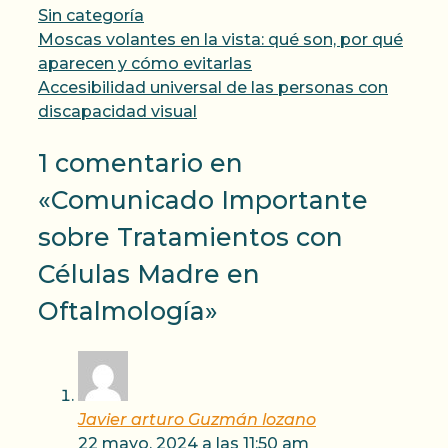
Categorías
Sin categoría
Moscas volantes en la vista: qué son, por qué
aparecen y cómo evitarlas
Accesibilidad universal de las personas con
discapacidad visual
1 comentario en
«Comunicado Importante
sobre Tratamientos con
Células Madre en
Oftalmología»
Javier arturo Guzmán lozano
22 mayo, 2024 a las 11:50 am