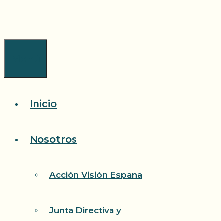
Saltar
al
contenido
Menú
Inicio
Nosotros
Acción Visión España
Junta Directiva y