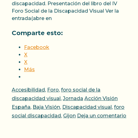
discapacidad. Presentación del libro del IV
Foro Social de la Discapacidad Visual Ver la
entrada(abre en
Comparte esto:
Facebook
X
X
Más
Categorías
Accesibilidad
,
Foro
,
foro social de la
Etiquetas
discapacidad visual
,
Jornada
Acción Visión
España
,
Baja Visión
,
Discapacidad visual
,
foro
social discapacidad
,
Gijon
Deja un comentario