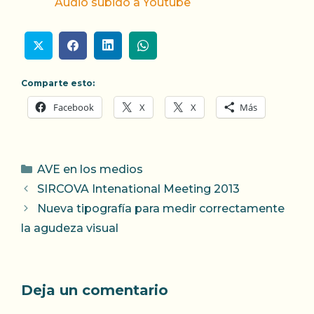
Audio subido a Youtube
Comparte esto:
Facebook
X
X
Más
Categorías
AVE en los medios
SIRCOVA Intenational Meeting 2013
Nueva tipografía para medir correctamente
la agudeza visual
Deja un comentario