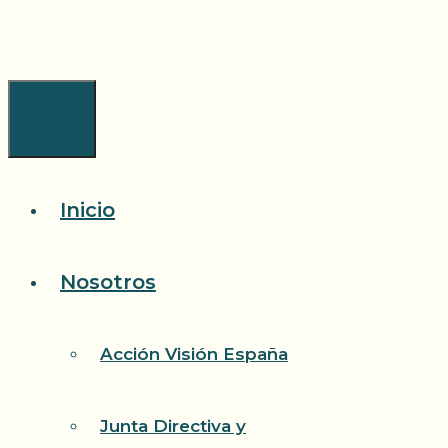
Saltar
al
contenido
Menú
Inicio
Nosotros
Acción Visión España
Junta Directiva y