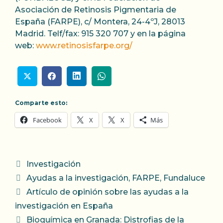
Asociación de Retinosis Pigmentaria de
España (FARPE), c/ Montera, 24-4ºJ, 28013
Madrid. Telf/fax: 915 320 707 y en la página
web:
www.retinosisfarpe.org/
Comparte esto:
Facebook
X
X
Más
Categorías
Investigación
Etiquetas
Ayudas a la investigación
,
FARPE
,
Fundaluce
Artículo de opinión sobre las ayudas a la
investigación en España
Bioquímica en Granada: Distrofias de la