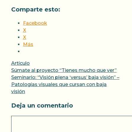
Comparte esto:
Facebook
X
X
Más
Categorías
Artículo
Súmate al proyecto “Tienes mucho que ver”
Seminario: “Visión plena ‘versus’ baja visión” –
Patologías visuales que cursan con baja
visión
Deja un comentario
Comentario