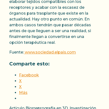
elaborar tejidos compatibles con los
receptores y acabar con la escasez de
órganos para trasplante que existe en la
actualidad. Hay otro punto en común. En
ambos casos tendrán que pasar décadas
antes de que lleguen a ser una realidad, si
finalmente llegan a convertirse en una
opción terapéutica real.
Fuente:
www.sociedad.elpais.com
Comparte esto:
Facebook
X
X
Más
Categorías
Etiquetas
Artículo
Biorreprografía en 3D
,
Investigación