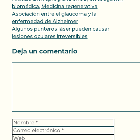
biomédica
,
Medicina regenerativa
Asociación entre el glaucoma y la
enfermedad de Alzheimer
Algunos punteros láser pueden causar
lesiones oculares irreversibles
Deja un comentario
Comentario
Nombre
Correo
electrónic
Web