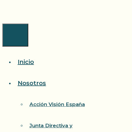
Saltar
al
contenido
Menú
Inicio
Nosotros
Acción Visión España
Junta Directiva y