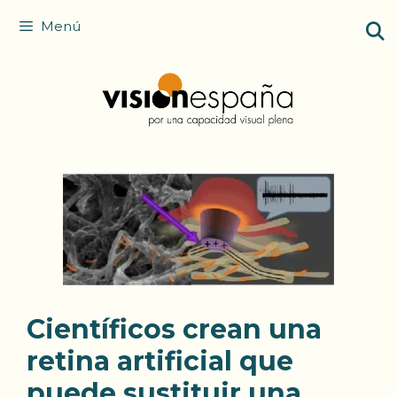
Saltar
Menú
al
contenido
Científicos crean una
retina artificial que
puede sustituir una