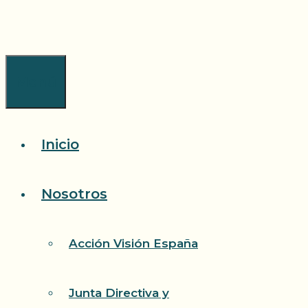
Saltar
al
contenido
Menú
Inicio
Nosotros
Acción Visión España
Junta Directiva y