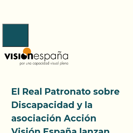
Saltar
al
contenido
Menú
El Real Patronato sobre
Discapacidad y la
asociación Acción
Visión España lanzan