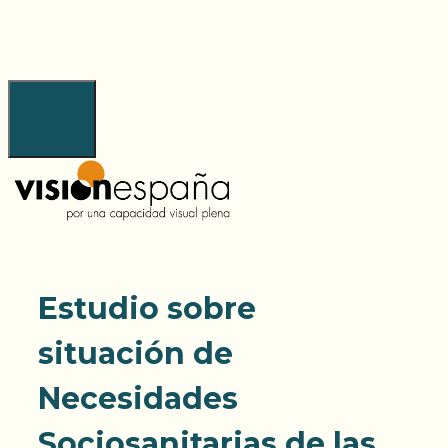
Saltar
al
contenido
Menú
Estudio sobre
situación de
Necesidades
Sociosanitarias de las