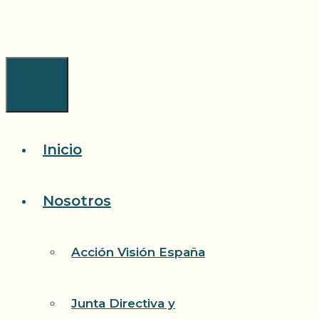
Saltar
al
contenido
Menú
Inicio
Nosotros
Acción Visión España
Junta Directiva y