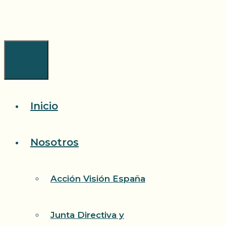
Saltar
al
contenido
Menú
Inicio
Nosotros
Acción Visión España
Junta Directiva y