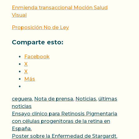
Enmienda transaccional Moción Salud
Visual
Proposición No de Ley
Comparte esto:
Facebook
X
X
Más
Categorías
ceguera
,
Nota de prensa
,
Noticias
,
últimas
noticias
Ensayo clínico para Retinosis Pigmentaria
con células progenitoras de la retina en
España.
Poster sobre la Enfermedad de Stargardt.