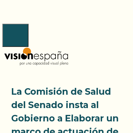
Saltar
al
contenido
Menú
La Comisión de Salud
del Senado insta al
Gobierno a Elaborar un
marco de actuación de