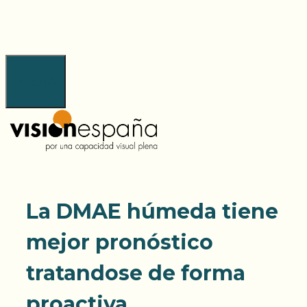
Saltar
al
contenido
Menú
La DMAE húmeda tiene
mejor pronóstico
tratandose de forma
proactiva