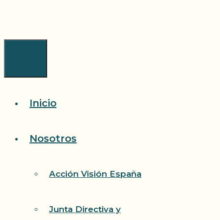
Saltar
al
contenido
Menú
Inicio
Nosotros
Acción Visión España
Junta Directiva y