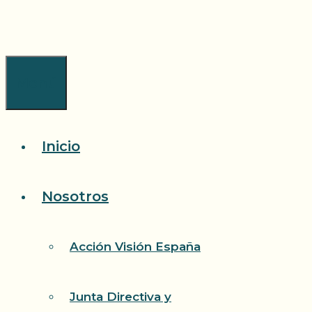
Saltar
al
contenido
Menú
Inicio
Nosotros
Acción Visión España
Junta Directiva y