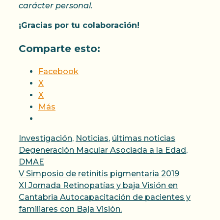
carácter personal.
¡Gracias por tu colaboración!
Comparte esto:
Facebook
X
X
Más
Categorías
Etiquetas
Investigación
,
Noticias
,
últimas noticias
Degeneración Macular Asociada a la Edad
,
DMAE
V Simposio de retinitis pigmentaria 2019
XI Jornada Retinopatías y baja Visión en
Cantabria Autocapacitación de pacientes y
familiares con Baja Visión.