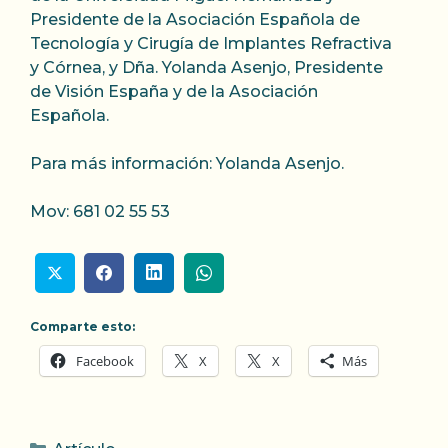
Presidente de la Asociación Española de
Tecnología y Cirugía de Implantes Refractiva
y Córnea, y Dña. Yolanda Asenjo, Presidente
de Visión España y de la Asociación
Española.
Para más información: Yolanda Asenjo.
Mov: 681 02 55 53
Comparte esto:
Facebook
X
X
Más
Categorías