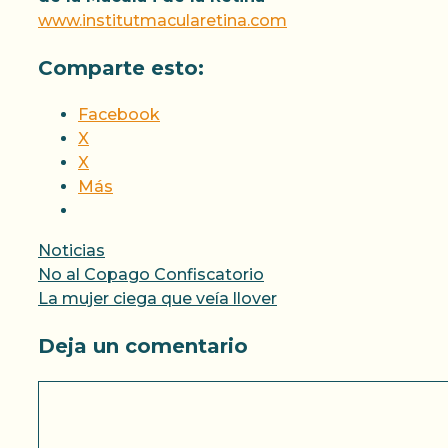
www.institutmacularetina.com
Comparte esto:
Facebook
X
X
Más
Categorías
Noticias
No al Copago Confiscatorio
Deja un comentario
Comentario