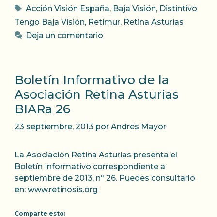
Etiquetas
Acción Visión España
,
Baja Visión
,
Distintivo
Tengo Baja Visión
,
Retimur
,
Retina Asturias
Deja un comentario
Boletí­n Informativo de la
Asociación Retina Asturias
BIARa 26
23 septiembre, 2013
por
Andrés Mayor
La Asociación Retina Asturias presenta el
Boletí­n Informativo correspondiente a
septiembre de 2013, nº 26. Puedes consultarlo
en: www.retinosis.org
Comparte esto: