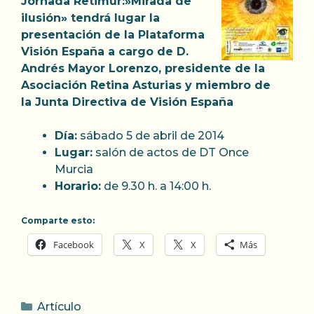
Jornada Retimur:»Mirada de
ilusión» tendrá lugar la
presentación de la Plataforma
Visión España a cargo de D.
Andrés Mayor Lorenzo, presidente de la
Asociación Retina Asturias y miembro de
la Junta Directiva de Visión España
Día:
sábado 5 de abril de 2014
Lugar:
salón de actos de DT Once
Murcia
Horario:
de 9.30 h. a 14:00 h.
Comparte esto:
Facebook
X
X
Más
Categorías
Artículo