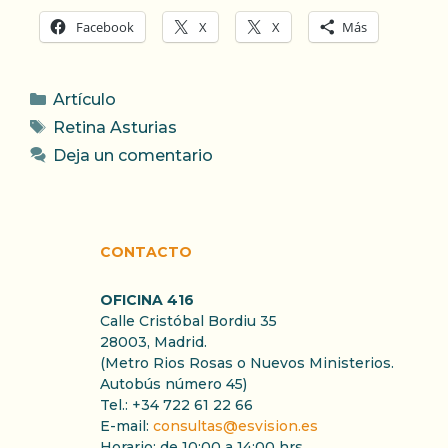
Facebook
X
X
Más
Categorías
Artículo
Etiquetas
Retina Asturias
Deja un comentario
CONTACTO
OFICINA 416
Calle Cristóbal Bordiu 35
28003, Madrid.
(Metro Rios Rosas o Nuevos Ministerios.
Autobús número 45)
Tel.: +34 722 61 22 66
E-mail:
consultas@esvision.es
Horario: de 10:00 a 14:00 hrs.