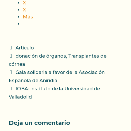
X
X
Más
Categorías
Artículo
Etiquetas
donación de órganos
,
Transplantes de
córnea
Gala solidaria a favor de la Asociación
Española de Aniridia
IOBA: Instituto de la Universidad de
Valladolid
Deja un comentario