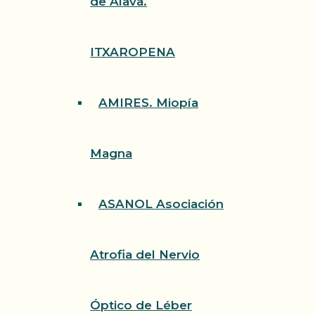
de Álava.
ITXAROPENA
AMIRES. Miopía
Magna
ASANOL Asociación
Atrofia del Nervio
Óptico de Léber