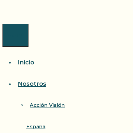
Saltar
al
contenido
Menú
Inicio
Nosotros
Acción Visión
España