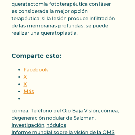
queratectomía fototerapéutica con láser
es considerada la mejor opción
terapéutica; si la lesión produce infiltración
de las membranas profundas, se puede
realizar una queratoplastia.
Comparte esto:
Facebook
X
X
Más
Categorías
Etiquetas
córnea
,
Teléfono del Ojo
Baja Visión
,
córnea
,
degeneración nodular de Salzman
,
Investigación
,
nódulos
Informe mundial sobre la visión de la OMS