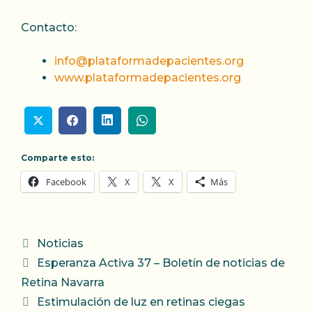
Contacto:
info@plataformadepacientes.org
www.plataformadepacientes.org
Comparte esto:
Facebook
X
X
Más
Categorías
Noticias
Esperanza Activa 37 – Boletín de noticias de
Retina Navarra
Estimulación de luz en retinas ciegas